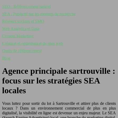
SEO : Référencement naturel
SEA : Publicité sur les moteurs de recherche
Réseaux sociaux et SMO
Web Analytics et Data
Content Marketing
Création et optimisation de sites web
Outils de référencement
Blog
Agence principale sartrouville :
focus sur les stratégies SEA
locales
Vous luttez pour sortir du lot à Sartrouville et attirer plus de clients
locaux ? Dans un environnement commercial de plus en plus
digitalisé, la visibilité en ligne est devenue un enjeu majeur. Le SEA
(Search Engine Advertising) local, une branche du marketing digital,