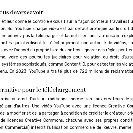
vous devez savoir
t leur donne le contrôle exclusif sur la façon dont leur travail est ut
ation. Sur YouTube, chaque vidéo est par défaut protégée par le droit 
 ne pouvez pas la télécharger et la réutiliser sans l’autorisation expl
trictes qui interdisent le téléchargement non autorisé de vidéos, sa
 avez l’accord du propriétaire du contenu. Ignorer ces règles peut e
, voire des poursuites judiciaires pour violation du droit d’aute
systèmes sophistiqués, comme Content ID, pour détecter les violat
tenu. En 2023, YouTube a traité plus de 722 millions de réclamatio
ernative pour le téléchargement
tive au droit d’auteur traditionnel, permettant aux créateurs de sp
agé par d’autres. Une vidéo YouTube avec une licence Creative 
e la modifier et de la partager, à condition de créditer le créateur ori
pes de licences Creative Commons, chacune avec ses propres condit
on Commercial) interdit l’utilisation commerciale de l’œuvre, même 