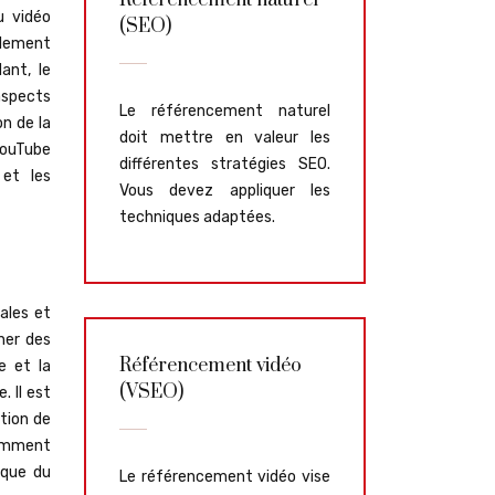
Référencement naturel
u vidéo
(SEO)
blement
ant, le
 aspects
Le référencement naturel
on de la
doit mettre en valeur les
 YouTube
différentes stratégies SEO.
 et les
Vous devez appliquer les
techniques adaptées.
ales et
ner des
Référencement vidéo
e et la
(VSEO)
 Il est
ation de
comment
ique du
Le référencement vidéo vise