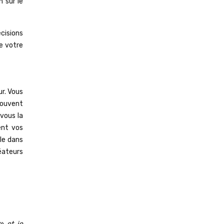
n sur le
cisions
de votre
ur. Vous
souvent
vous la
ent vos
ble dans
éateurs
» et je