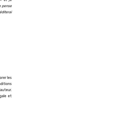
Je pense
diterai
rer les
ditions
’auteur.
gale et