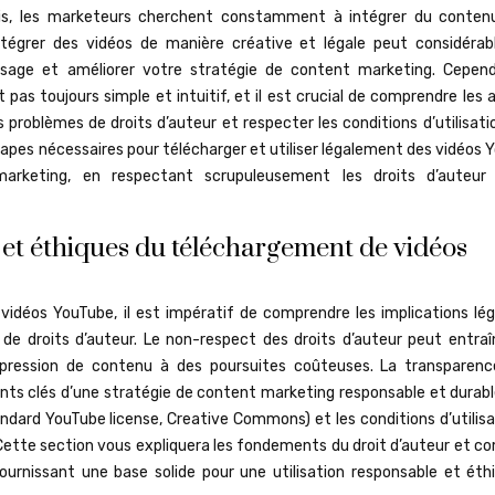
 mois, les marketeurs cherchent constamment à intégrer du conten
intégrer des vidéos de manière créative et légale peut considéra
sage et améliorer votre stratégie de content marketing. Cepend
pas toujours simple et intuitif, et il est crucial de comprendre les
 problèmes de droits d’auteur et respecter les conditions d’utilisati
étapes nécessaires pour télécharger et utiliser légalement des vidéos
marketing, en respectant scrupuleusement les droits d’auteur
et éthiques du téléchargement de vidéos
idéos YouTube, il est impératif de comprendre les implications lég
e droits d’auteur. Le non-respect des droits d’auteur peut entraî
uppression de contenu à des poursuites coûteuses. La transparenc
ts clés d’une stratégie de content marketing responsable et durable.
tandard YouTube license, Creative Commons) et les conditions d’utilis
. Cette section vous expliquera les fondements du droit d’auteur et 
fournissant une base solide pour une utilisation responsable et éth