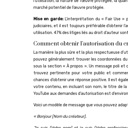
l’utilisation, la nature de l’œuvre protégée, la quant
marché potentiel de l’œuvre protégée.
Mise en garde:
L’interprétation du « Fair Use » 
judiciaires, et il est toujours préférable d’obtenir
utilisation. 47% des litiges liés au droit d’auteur 
Comment obtenir l’autorisation du cr
La manière la plus sûre et la plus respectueuse d’ut
pouvez généralement trouver les coordonnées du c
sous la section « À propos ». Un message poli et c
trouvez pertinente pour votre public et comme
chances d’obtenir une réponse positive. Il est éga
votre contenu, en incluant son nom, le titre de l
YouTube aux demandes d’autorisation est d’enviro
Voici un modèle de message que vous pouvez adapt
« Bonjour [Nom du créateur],
Je suis [Votre nom] et je suis [Votre profession