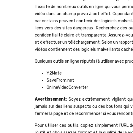
Il existe de nombreux outils en ligne qui vous per
vidéo dans un champ prévu à cet effet. Cependant, i
car certains peuvent contenir des logiciels malveil
liens vers des sites dangereux. Recherchez des outi
confidentialité claire et transparente. Assurez-vou
et d’effectuer un téléchargement. Selon un rappor
vidéos contiennent des logiciels malveillants cachés
Quelques outils en ligne réputés (à utiliser avec pru
Y2Mate
SaveFrom.net
OnlineVideoConverter
Avertissement:
Soyez extrêmement vigilant quan
jamais sur des liens suspects ou des boutons qui v
fermer la page et de recommencer si vous rencontre
Pour utiliser ces outils, copiez simplement l’URL 
l’outil, et choisissez le format et la qualité de la