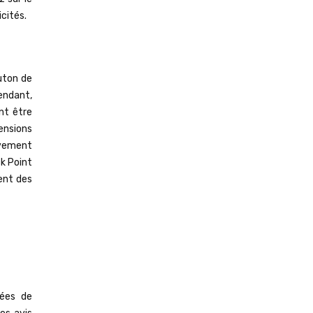
cités.
uton de
pendant,
ent être
ensions
ivement
ck Point
nent des
nées de