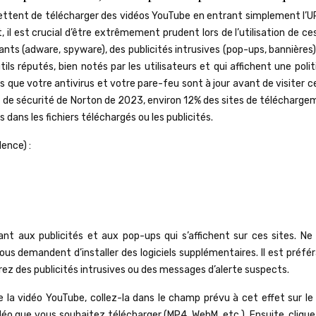
mettent de télécharger des vidéos YouTube en entrant simplement l’UR
l est crucial d’être extrêmement prudent lors de l’utilisation de ces
lants (adware, spyware), des publicités intrusives (pop-ups, bannières
ls réputés, bien notés par les utilisateurs et qui affichent une poli
s que votre antivirus et votre pare-feu sont à jour avant de visiter c
t de sécurité de Norton de 2023, environ 12% des sites de télécharge
 dans les fichiers téléchargés ou les publicités.
dence) :
t aux publicités et aux pop-ups qui s’affichent sur ces sites. Ne 
ous demandent d’installer des logiciels supplémentaires. Il est préfé
z des publicités intrusives ou des messages d’alerte suspects.
de la vidéo YouTube, collez-la dans le champ prévu à cet effet sur le
 vidéo que vous souhaitez télécharger (MP4, WebM, etc.). Ensuite, clique