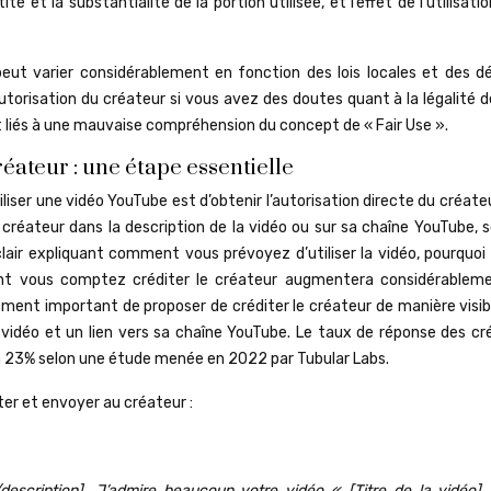
ité et la substantialité de la portion utilisée, et l’effet de l’utilisatio
peut varier considérablement en fonction des lois locales et des dé
 l’autorisation du créateur si vous avez des doutes quant à la légalité 
sont liés à une mauvaise compréhension du concept de « Fair Use ».
éateur : une étape essentielle
iliser une vidéo YouTube est d’obtenir l’autorisation directe du créate
réateur dans la description de la vidéo ou sur sa chaîne YouTube, 
lair expliquant comment vous prévoyez d’utiliser la vidéo, pourquoi 
nt vous comptez créditer le créateur augmentera considérablem
lement important de proposer de créditer le créateur de manière visi
a vidéo et un lien vers sa chaîne YouTube. Le taux de réponse des cr
n 23% selon une étude menée en 2022 par Tubular Labs.
er et envoyer au créateur :
/description]. J’admire beaucoup votre vidéo « [Titre de la vidéo] 