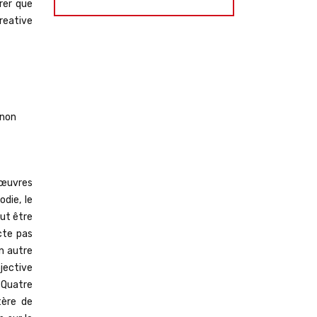
urer que
Creative
 non
’œuvres
odie, le
eut être
ecte pas
un autre
bjective
 Quatre
tère de