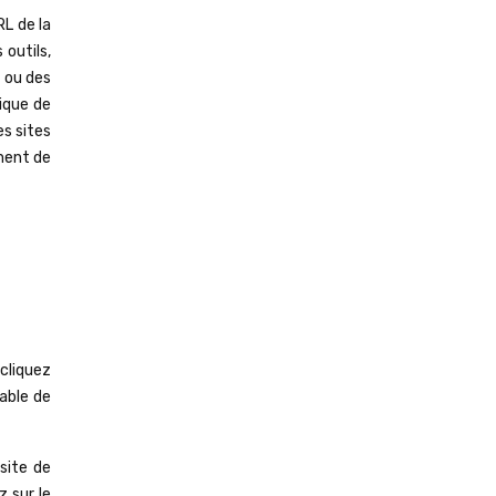
L de la
 outils,
) ou des
tique de
es sites
ment de
cliquez
rable de
 site de
z sur le