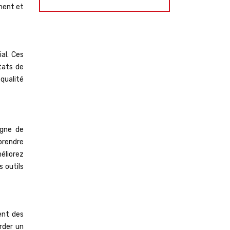
ement et
ial. Ces
tats de
 qualité
agne de
 prendre
méliorez
s outils
ent des
rder un