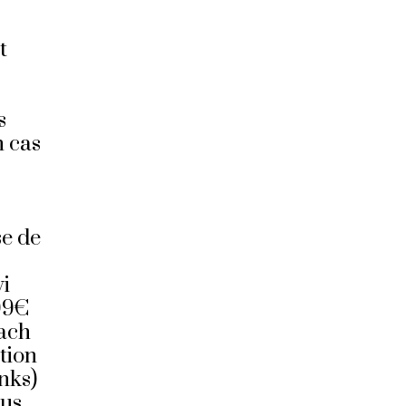
t
s
s
n cas
se de
vi
299€
each
tion
nks)
dus