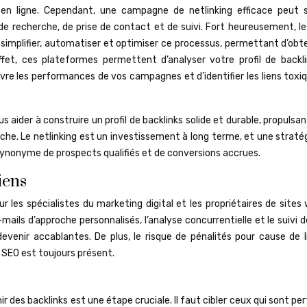
é en ligne. Cependant, une campagne de netlinking efficace peut s
 recherche, de prise de contact et de suivi. Fort heureusement, les
simplifier, automatiser et optimiser ce processus, permettant d’obte
effet, ces plateformes permettent d’analyser votre profil de backli
ivre les performances de vos campagnes et d’identifier les liens toxi
der à construire un profil de backlinks solide et durable, propulsan
he. Le netlinking est un investissement à long terme, et une stratég
ynonyme de prospects qualifiés et de conversions accrues.
iens
ur les spécialistes du marketing digital et les propriétaires de sites
ails d’approche personnalisés, l’analyse concurrentielle et le suivi d
enir accablantes. De plus, le risque de pénalités pour cause de l
 SEO est toujours présent.
ir des backlinks est une étape cruciale. Il faut cibler ceux qui sont pe