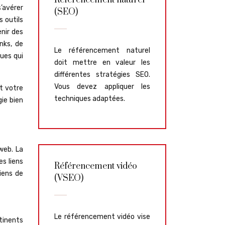
Référencement naturel
’avérer
(SEO)
 outils
nir des
nks, de
Le référencement naturel
ques qui
doit mettre en valeur les
différentes stratégies SEO.
Vous devez appliquer les
t votre
techniques adaptées.
ie bien
 web. La
es liens
Référencement vidéo
iens de
(VSEO)
Le référencement vidéo vise
rtinents