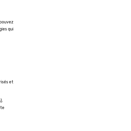
s pouvez
gies qui
risés et
).
ite