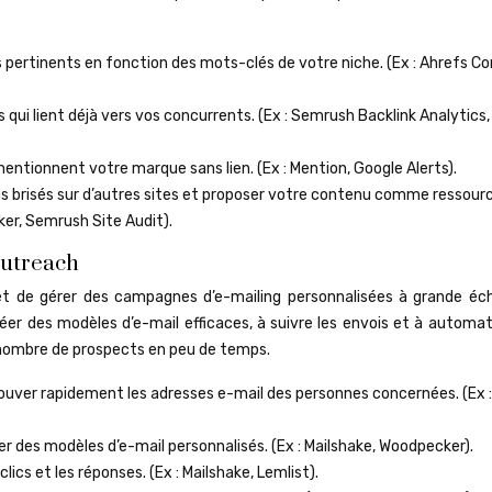
s pertinents en fonction des mots-clés de votre niche. (Ex : Ahrefs C
s qui lient déjà vers vos concurrents. (Ex : Semrush Backlink Analytics
mentionnent votre marque sans lien. (Ex : Mention, Google Alerts).
iens brisés sur d’autres sites et proposer votre contenu comme ressour
er, Semrush Site Audit).
outreach
t de gérer des campagnes d’e-mailing personnalisées à grande échel
éer des modèles d’e-mail efficaces, à suivre les envois et à automat
nombre de prospects en peu de temps.
ouver rapidement les adresses e-mail des personnes concernées. (Ex :
er des modèles d’e-mail personnalisés. (Ex : Mailshake, Woodpecker).
clics et les réponses. (Ex : Mailshake, Lemlist).