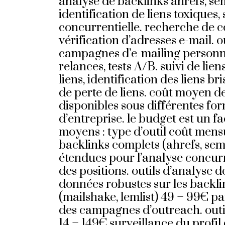
analyse de backlinks ahrefs, se
identification de liens toxiques,
concurrentielle. recherche de c
vérification d’adresses e-mail. 
campagnes d’e-mailing personnal
relances, tests A/B. suivi de lie
liens, identification des liens br
de perte de liens. coût moyen de
disponibles sous différentes fo
d’entreprise. le budget est un f
moyens : type d’outil coût men
backlinks complets (ahrefs, se
étendues pour l’analyse concurre
des positions. outils d’analyse 
données robustes sur les backli
(mailshake, lemlist) 49 – 99€ pa
des campagnes d’outreach. outils
14 – 149€ surveillance du profil