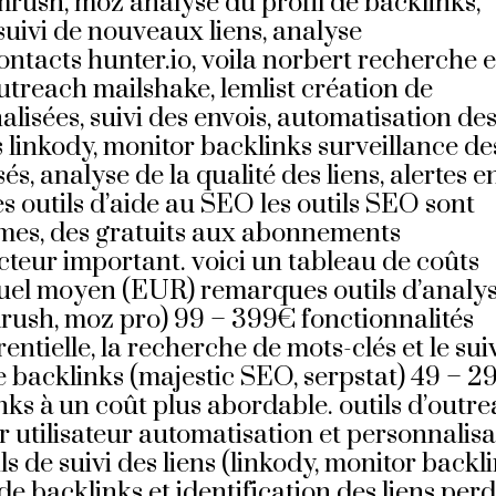
mrush, moz analyse du profil de backlinks,
 suivi de nouveaux liens, analyse
ontacts hunter.io, voila norbert recherche e
outreach mailshake, lemlist création de
isées, suivi des envois, automatisation de
ns linkody, monitor backlinks surveillance de
isés, analyse de la qualité des liens, alertes e
s outils d’aide au SEO les outils SEO sont
rmes, des gratuits aux abonnements
acteur important. voici un tableau de coûts
suel moyen (EUR) remarques outils d’analy
mrush, moz pro) 99 – 399€ fonctionnalités
ntielle, la recherche de mots-clés et le sui
de backlinks (majestic SEO, serpstat) 49 – 
nks à un coût plus abordable. outils d’outr
r utilisateur automatisation et personnalisa
 de suivi des liens (linkody, monitor backli
 de backlinks et identification des liens per