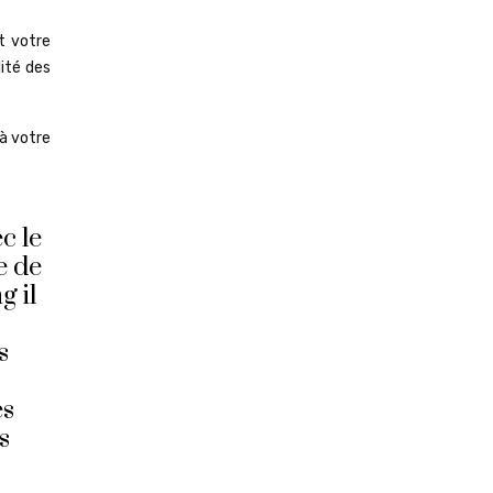
nt votre
lité des
 à votre
c le
e de
g il
s
es
s