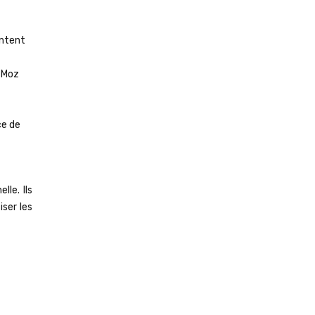
ontent
, Moz
ce de
le. Ils
iser les