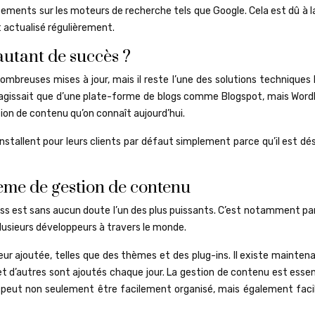
sements sur les moteurs de recherche tels que Google. Cela est dû à 
t actualisé régulièrement.
utant de succès ?
mbreuses mises à jour, mais il reste l’une des solutions techniques 
ne s’agissait que d’une plate-forme de blogs comme Blogspot, mais Wor
on de contenu qu’on connaît aujourd’hui.
nstallent pour leurs clients par défaut simplement parce qu’il est d
ème de gestion de contenu
Press est sans aucun doute l’un des plus puissants. C’est notamment p
 plusieurs développeurs à travers le monde.
eur ajoutée, telles que des thèmes et des plug-ins. Il existe mainten
t d’autres sont ajoutés chaque jour. La gestion de contenu est essen
ss peut non seulement être facilement organisé, mais également fac