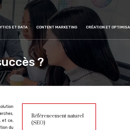
YTICS ET DATA
CONTENT MARKETING
CRÉATION ET OPTIMISA
succès ?
solution
erches.
Référencement naturel
 et ce,
(SEO)
ation du