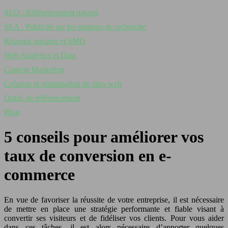
SEO : Référencement naturel
SEA : Publicité sur les moteurs de recherche
Réseaux sociaux et SMO
Web Analytics et Data
Content Marketing
Création et optimisation de sites web
Outils de référencement
Blog
5 conseils pour améliorer vos
taux de conversion en e-
commerce
En vue de favoriser la réussite de votre entreprise, il est nécessaire
de mettre en place une stratégie performante et fiable visant à
convertir ses visiteurs et de fidéliser vos clients. Pour vous aider
dans ces tâches, il est alors nécessaire d’apporter quelques