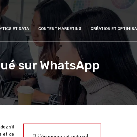
YTICS ET DATA
CONTENT MARKETING
CRÉATION ET OPTIMISA
qué sur WhatsApp
ez s’il
e et de