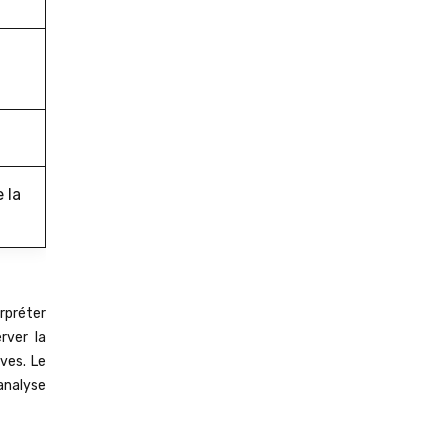
 la
rpréter
rver la
ves. Le
analyse