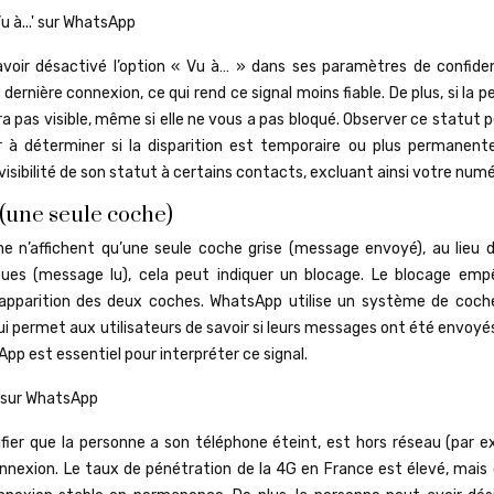
avoir désactivé l’option « Vu à… » dans ses paramètres de confident
rnière connexion, ce qui rend ce signal moins fiable. De plus, si la 
 pas visible, même si elle ne vous a pas bloqué. Observer ce statut 
r à déterminer si la disparition est temporaire ou plus permanente.
visibilité de son statut à certains contacts, excluant ainsi votre numé
 (une seule coche)
 n’affichent qu’une seule coche grise (message envoyé), au lieu 
ues (message lu), cela peut indiquer un blocage. Le blocage emp
’apparition des deux coches. WhatsApp utilise un système de coch
qui permet aux utilisateurs de savoir si leurs messages ont été envoyé
p est essentiel pour interpréter ce signal.
ier que la personne a son téléphone éteint, est hors réseau (par e
nnexion. Le taux de pénétration de la 4G en France est élevé, mais 