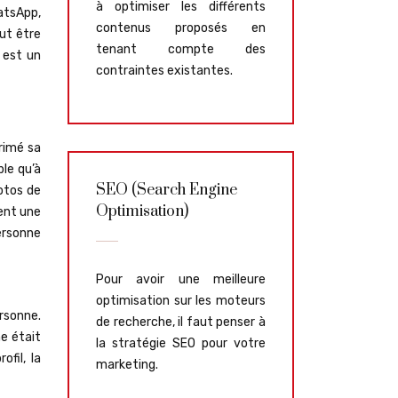
à optimiser les différents
hatsApp,
contenus proposés en
eut être
tenant compte des
 est un
contraintes existantes.
rimé sa
ble qu’à
SEO (Search Engine
otos de
Optimisation)
tent une
personne
Pour avoir une meilleure
optimisation sur les moteurs
ersonne.
de recherche, il faut penser à
e était
la stratégie SEO pour votre
fil, la
marketing.