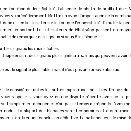
x en fonction de leur fiabilité. L’absence de photo de profil et du «
l’avons vu précédemment. Mettre en avant l’importance de la combina
 donc essentiel. Insister sur le fait que l’impossibilité d’ajouter la pe
également important. Les utilisateurs de WhatsApp passent en moy
probable de remarquer ces signaux si vous êtes bloqué.
nt les signaux les moins fiables.
 d’appeler sont des signaux plus significatifs, mais qui peuvent avoir 
e est le signal le plus fiable, mais il n’est pas une preuve absolue.
 et de considérer toutes les autres explications possibles. Prenez du 
e vous rappeler si vous avez eu une dispute récente avec cette pe
e soit simplement occupée et n’ait pas le temps de répondre à vos me
ntendus. La plupart des blocages sont temporaires et durent moin
avant d’en tirer une conclusion définitive. La patience est de mise 