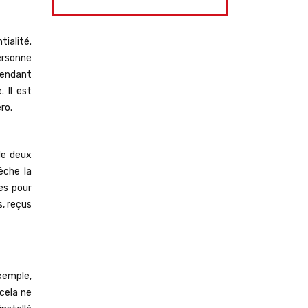
ialité.
personne
pendant
 Il est
ro.
de deux
êche la
es pour
s, reçus
xemple,
cela ne