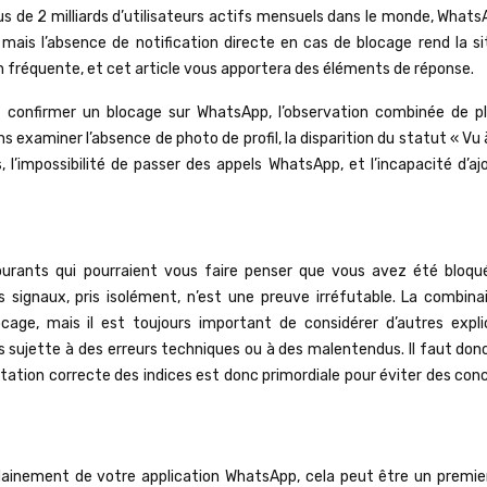
us de 2 milliards d’utilisateurs actifs mensuels dans le monde, What
mais l’absence de notification directe en cas de blocage rend la si
on fréquente, et cet article vous apportera des éléments de réponse.
our confirmer un blocage sur WhatsApp, l’observation combinée de pl
ons examiner l’absence de photo de profil, la disparition du statut « Vu
’impossibilité de passer des appels WhatsApp, et l’incapacité d’ajo
ourants qui pourraient vous faire penser que vous avez été bloqué
s signaux, pris isolément, n’est une preuve irréfutable. La combina
locage, mais il est toujours important de considérer d’autres expli
 sujette à des erreurs techniques ou à des malentendus. Il faut donc
étation correcte des indices est donc primordiale pour éviter des con
udainement de votre application WhatsApp, cela peut être un premier