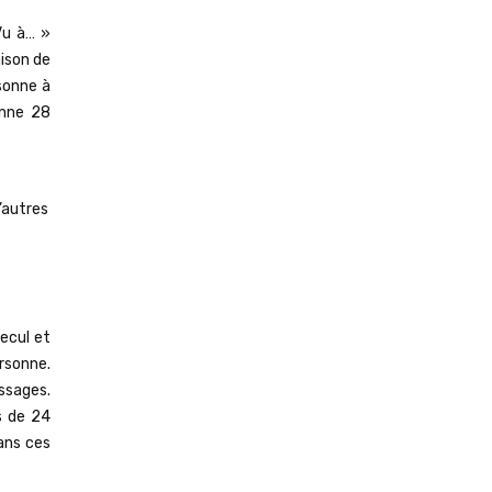
 Vu à… »
ison de
rsonne à
enne 28
d’autres
recul et
rsonne.
ssages.
s de 24
dans ces