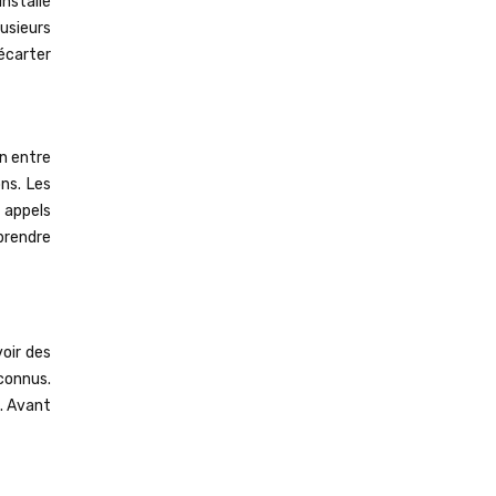
nstallé
usieurs
’écarter
n entre
ns. Les
 appels
 prendre
voir des
connus.
e. Avant