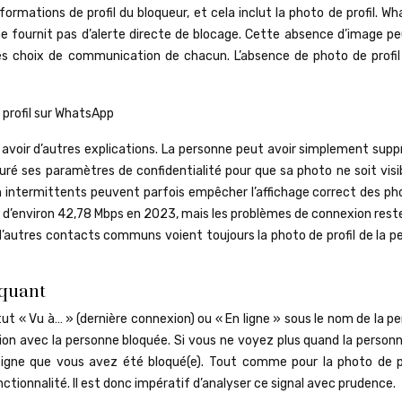
formations de profil du bloqueur, et cela inclut la photo de profil. W
, ne fournit pas d’alerte directe de blocage. Cette absence d’image p
es choix de communication de chacun. L’absence de photo de profil
avoir d’autres explications. La personne peut avoir simplement supp
guré ses paramètres de confidentialité pour que sa photo ne soit visi
n intermittents peuvent parfois empêcher l’affichage correct des ph
it d’environ 42,78 Mbps en 2023, mais les problèmes de connexion res
 si d’autres contacts communs voient toujours la photo de profil de la 
nquant
tatut « Vu à… » (dernière connexion) ou « En ligne » sous le nom de la p
on avec la personne bloquée. Si vous ne voyez plus quand la personn
 signe que vous avez été bloqué(e). Tout comme pour la photo de pro
ctionnalité. Il est donc impératif d’analyser ce signal avec prudence.