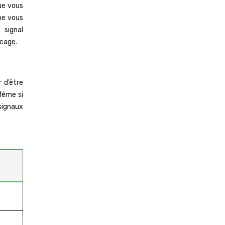
que vous
nne vous
 signal
ocage.
 d’être
 Même si
 signaux