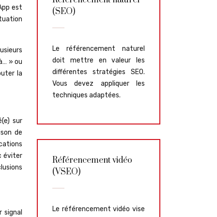
Référencement naturel
sApp est
(SEO)
tuation
Le référencement naturel
usieurs
doit mettre en valeur les
 à… » ou
différentes stratégies SEO.
uter la
Vous devez appliquer les
techniques adaptées.
(e) sur
ison de
cations
 éviter
Référencement vidéo
clusions
(VSEO)
Le référencement vidéo vise
 signal