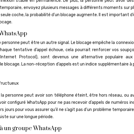
nexion stable en permanence. De plus, la personne peut avoir dési
temporaire, envoyez plusieurs messages à différents moments sur pl
 seule coche, la probabilité d’un blocage augmente. Il est important d
locage.
s WhatsApp
e personne peut être un autre signal. Le blocage empêche la connexio
 chaque tentative d’appel échoue, cela pourrait renforcer vos soupço
 Internet Protocol), sont devenus une alternative populaire aux
 le blocage. La non-réception d’appels est un indice supplémentaire à
 la personne peut avoir son téléphone éteint, être hors réseau, ou a
voir configuré WhatsApp pour ne pas recevoir d’appels de numéros in
s jours pour vous assurer qu’il ne s’agit pas d’un problème temporair
siste sur une longue période.
ne à un groupe WhatsApp