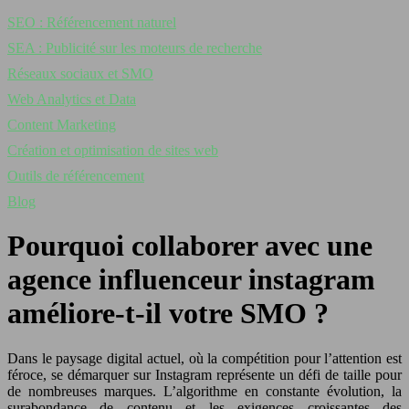
SEO : Référencement naturel
SEA : Publicité sur les moteurs de recherche
Réseaux sociaux et SMO
Web Analytics et Data
Content Marketing
Création et optimisation de sites web
Outils de référencement
Blog
Pourquoi collaborer avec une
agence influenceur instagram
améliore-t-il votre SMO ?
Dans le paysage digital actuel, où la compétition pour l’attention est
féroce, se démarquer sur Instagram représente un défi de taille pour
de nombreuses marques. L’algorithme en constante évolution, la
surabondance de contenu et les exigences croissantes des