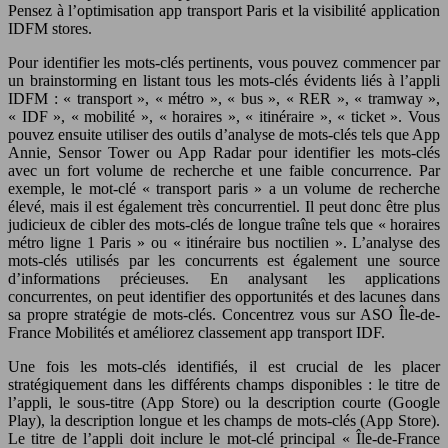
Pensez à l’optimisation app transport Paris et la visibilité application
IDFM stores.
Pour identifier les mots-clés pertinents, vous pouvez commencer par
un brainstorming en listant tous les mots-clés évidents liés à l’appli
IDFM : « transport », « métro », « bus », « RER », « tramway »,
« IDF », « mobilité », « horaires », « itinéraire », « ticket ». Vous
pouvez ensuite utiliser des outils d’analyse de mots-clés tels que App
Annie, Sensor Tower ou App Radar pour identifier les mots-clés
avec un fort volume de recherche et une faible concurrence. Par
exemple, le mot-clé « transport paris » a un volume de recherche
élevé, mais il est également très concurrentiel. Il peut donc être plus
judicieux de cibler des mots-clés de longue traîne tels que « horaires
métro ligne 1 Paris » ou « itinéraire bus noctilien ». L’analyse des
mots-clés utilisés par les concurrents est également une source
d’informations précieuses. En analysant les applications
concurrentes, on peut identifier des opportunités et des lacunes dans
sa propre stratégie de mots-clés. Concentrez vous sur ASO Île-de-
France Mobilités et améliorez classement app transport IDF.
Une fois les mots-clés identifiés, il est crucial de les placer
stratégiquement dans les différents champs disponibles : le titre de
l’appli, le sous-titre (App Store) ou la description courte (Google
Play), la description longue et les champs de mots-clés (App Store).
Le titre de l’appli doit inclure le mot-clé principal « Île-de-France