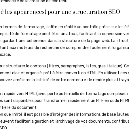
’efficacité de la création de contenu.
ré les apparences) pour une structuration SEO
 termes de formatage, il offre en réalité un contrôle précis sur les 
mplicité de formatage peut être un atout, facilitant la conversion v
en gardant une cohérence dans la structure de la page web. La struct
ttant aux moteurs de recherche de comprendre facilement l’organisa
icace.
ur structurer le contenu (titres, paragraphes, listes, gras, italique). C
ent clair et organisé, prêt à être converti en HTML. En utilisant ces 
vez améliorer la lisibilité de votre contenu et le rendre plus attray
.
et rapide vers HTML (avec perte potentielle de formatage complexe, 
caces sont disponibles pour transformer rapidement un RTF en code HTM
ntielle du document.
en que limité, il est possible d’intégrer des informations de base (auteu
euvent faciliter la gestion et l’archivage de vos documents, contribu
 SEO.