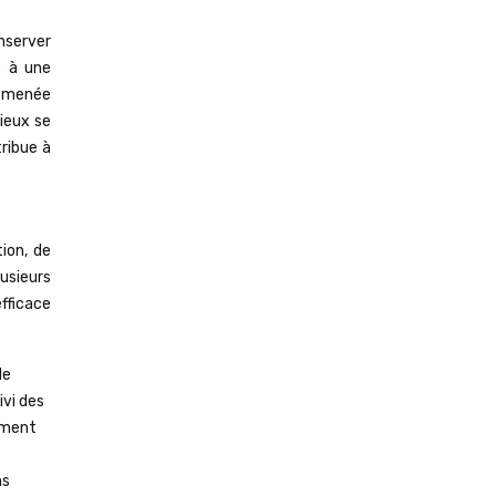
nserver
e à une
e menée
ieux se
ribue à
tion, de
lusieurs
fficace
de
ivi des
lement
ns