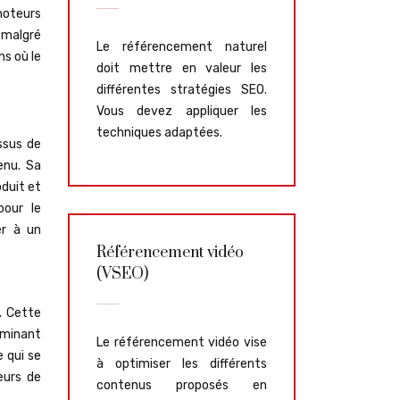
moteurs
 malgré
Le référencement naturel
ns où le
doit mettre en valeur les
différentes stratégies SEO.
Vous devez appliquer les
techniques adaptées.
ssus de
enu. Sa
oduit et
pour le
er à un
Référencement vidéo
(VSEO)
. Cette
erminant
Le référencement vidéo vise
e qui se
à optimiser les différents
eurs de
contenus proposés en