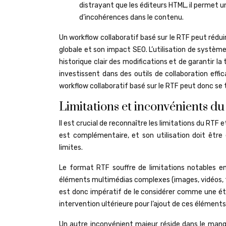
distrayant que les éditeurs HTML, il permet un
d’incohérences dans le contenu.
Un workflow collaboratif basé sur le RTF peut réduir
globale et son impact SEO. L’utilisation de systèm
historique clair des modifications et de garantir la
investissent dans des outils de collaboration eff
workflow collaboratif basé sur le RTF peut donc se 
Limitations et inconvénients du
Il est crucial de reconnaître les limitations du RTF 
est complémentaire, et son utilisation doit êtr
limites.
Le format RTF souffre de limitations notables e
éléments multimédias complexes (images, vidéos, ta
est donc impératif de le considérer comme une ét
intervention ultérieure pour l’ajout de ces élément
Un autre inconvénient majeur réside dans le manqu