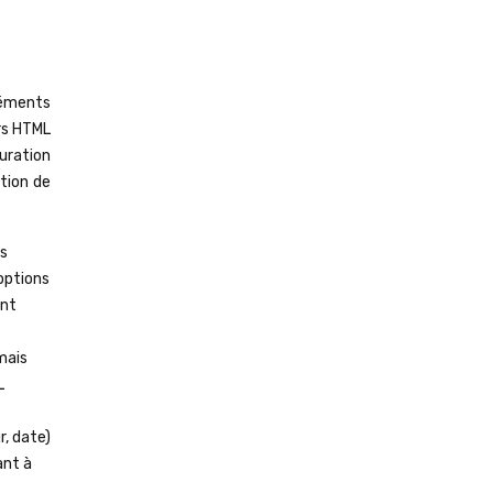
éléments
ers HTML
uration
tion de
es
options
ant
mais
L
r, date)
ant à