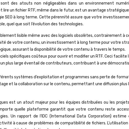
F sont des atouts non négligeables dans un environnement numér
t lire un fichier RTF, même dans le futur, est un avantage stratégique
gie SEO à long terme. Cette pérennité assure que votre investisseme
le, quel que soit l’évolution des technologies.
ablement lisible même avec des logiciels obsolètes, contrairement à c
nnité de votre contenu, un investissement à long terme pour votre str
gique, assurant la disponibilité de votre contenu à travers le temps.
ciels spécifiques coûteux pour ouvrir et modifier un RTF. Ceci facilite 
 un plus large éventail de contributeurs, contribuant à une démocrati
ifférents systèmes d’exploitation et programmes sans perte de form
rtage et la collaboration sur le contenu, permettant une diffusion plus 
ques est un atout majeur pour les équipes distribuées ou les projets
’importe quelle plateforme garantit que votre contenu reste access
ogies. Un rapport de l’IDC (International Data Corporation) estime 
ivité à cause de problèmes de compatibilité de fichiers. L’utilisatio