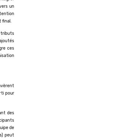
vers un
tention
 final.
ttributs
ajoutés
gre ces
isation
avèrent
rti pour
ant des
icipants
uipe de
s) peut