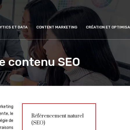
YTICS ET DATA
CONTENT MARKETING
CRÉATION ET OPTIMISA
 de contenu SEO
rketing
nte, le
Référencement naturel
tégie de
(SEO)
raisons