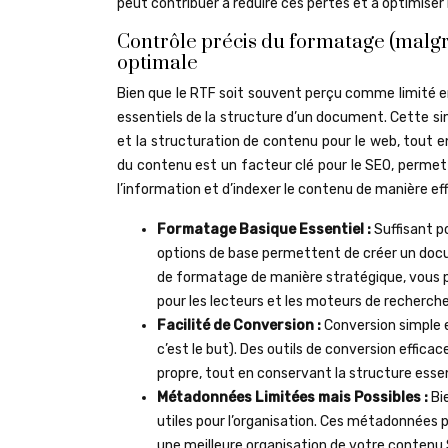
peut contribuer à réduire ces pertes et à optimiser l
Contrôle précis du formatage (malg
optimale
Bien que le RTF soit souvent perçu comme limité en
essentiels de la structure d’un document. Cette si
et la structuration de contenu pour le web, tout 
du contenu est un facteur clé pour le SEO, perme
l’information et d’indexer le contenu de manière eff
Formatage Basique Essentiel :
Suffisant po
options de base permettent de créer un docum
de formatage de manière stratégique, vous pou
pour les lecteurs et les moteurs de recherche
Facilité de Conversion :
Conversion simple 
c’est le but). Des outils de conversion effi
propre, tout en conservant la structure esse
Métadonnées Limitées mais Possibles :
Bi
utiles pour l’organisation. Ces métadonnées p
une meilleure organisation de votre contenu