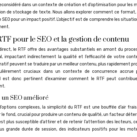
reconsidéré dans un contexte de création et d’optimisation pour les 
ction de stockage de texte. Nous allons explorer comment ce format,
e SEO pour un impact positif. L’objectif est de comprendre les situatio
ment.
TF pour le SEO et la gestion de contenu
O direct, le RTF offre des avantages substantiels en amont du proce
al, impactant indirectement la qualité et l’efficacité de votre cont
oratif peuvent se traduire par un meilleur contenu, plus rapidement pr
culièrement cruciaux dans un contexte de concurrence accrue 
Il est donc pertinent d’examiner comment le RTF peut contribu
nt.
ur un SEO amélioré
ptions complexes, la simplicité du RTF est une bouffée d’air frais
r le fond, crucial pour produire un contenu de qualité, un facteur dét
st plus susceptible d’attirer et de retenir l’attention des lecteurs, c
us grande durée de session, des indicateurs positifs pour les mot