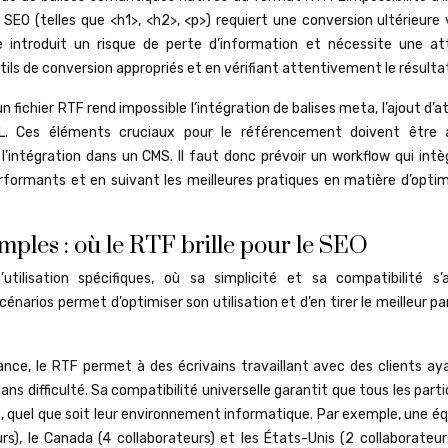
SEO (telles que <h1>, <h2>, <p>) requiert une conversion ultérieure 
introduit un risque de perte d’information et nécessite une at
outils de conversion appropriés et en vérifiant attentivement le résultat
n fichier RTF rend impossible l’intégration de balises meta, l’ajout d’a
L. Ces éléments cruciaux pour le référencement doivent être 
l’intégration dans un CMS. Il faut donc prévoir un workflow qui intè
erformants et en suivant les meilleures pratiques en matière d’optim
emples : où le RTF brille pour le SEO
ilisation spécifiques, où sa simplicité et sa compatibilité s’
arios permet d’optimiser son utilisation et d’en tirer le meilleur pa
tance, le RTF permet à des écrivains travaillant avec des clients ay
sans difficulté. Sa compatibilité universelle garantit que tous les part
, quel que soit leur environnement informatique. Par exemple, une éq
rs), le Canada (4 collaborateurs) et les États-Unis (2 collaborateur