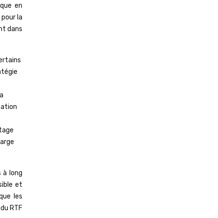
ique en
 pour la
nt dans
ertains
atégie
la
sation
atage
large
 à long
ible et
que les
n du RTF