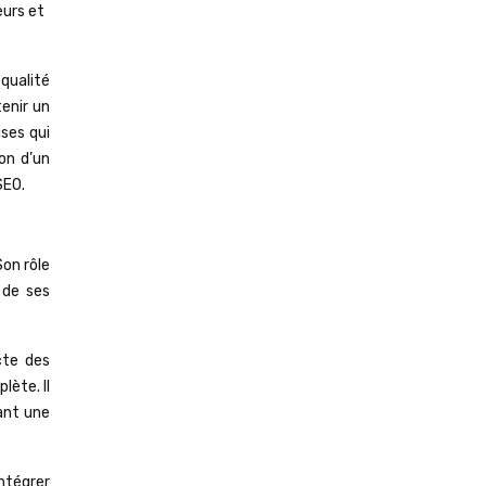
eurs et
 qualité
tenir un
ises qui
on d’un
SEO.
Son rôle
 de ses
cte des
ète. Il
ant une
ntégrer