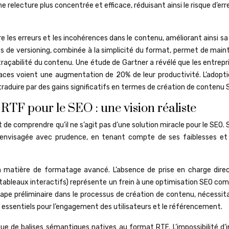
e relecture plus concentrée et efficace, réduisant ainsi le risque d’err
e les erreurs et les incohérences dans le contenu, améliorant ainsi sa
es de versioning, combinée à la simplicité du format, permet de main
 traçabilité du contenu. Une étude de Gartner a révélé que les entrepr
icaces voient une augmentation de 20% de leur productivité. L’adopti
traduire par des gains significatifs en termes de création de contenu 
 RTF pour le SEO : une vision réaliste
et de comprendre qu’il ne s’agit pas d’une solution miracle pour le SEO. 
e envisagée avec prudence, en tenant compte de ses faiblesses et
n matière de formatage avancé. L’absence de prise en charge dire
bleaux interactifs) représente un frein à une optimisation SEO compl
ape préliminaire dans le processus de création de contenu, nécessit
s essentiels pour l’engagement des utilisateurs et le référencement.
e de balises sémantiques natives au format RTF. L’impossibilité d’i