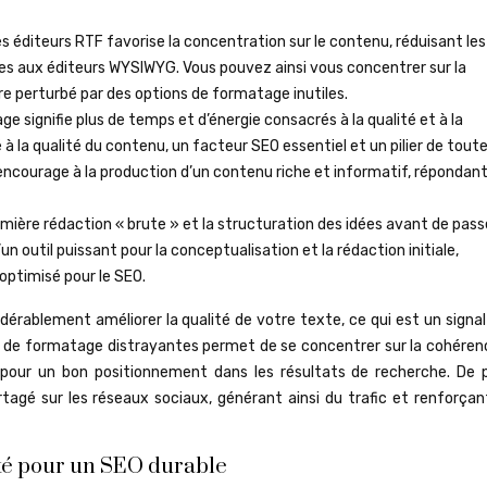
s éditeurs RTF favorise la concentration sur le contenu, réduisant les
tes aux éditeurs WYSIWYG. Vous pouvez ainsi vous concentrer sur la
re perturbé par des options de formatage inutiles.
e signifie plus de temps et d’énergie consacrés à la qualité et à la
à la qualité du contenu, un facteur SEO essentiel et un pilier de tout
ncourage à la production d’un contenu riche et informatif, répondan
emière rédaction « brute » et la structuration des idées avant de passe
un outil puissant pour la conceptualisation et la rédaction initiale,
optimisé pour le SEO.
rablement améliorer la qualité de votre texte, ce qui est un signal 
s de formatage distrayantes permet de se concentrer sur la cohérenc
l pour un bon positionnement dans les résultats de recherche. De p
rtagé sur les réseaux sociaux, générant ainsi du trafic et renforçan
ité pour un SEO durable