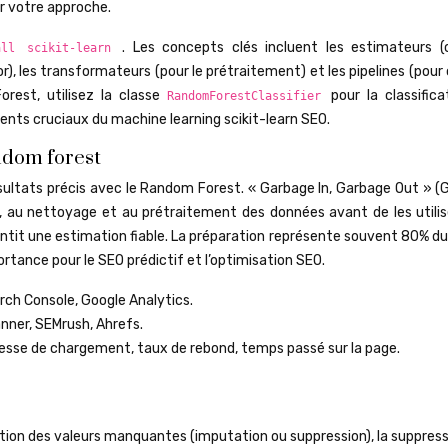
r votre approche.
. Les concepts clés incluent les estimateurs
all scikit-learn
 les transformateurs (pour le prétraitement) et les pipelines (pour 
rest, utilisez la classe
pour la classific
RandomForestClassifier
ments cruciaux du machine learning scikit-learn SEO.
ndom forest
sultats précis avec le Random Forest. « Garbage In, Garbage Out » (GI
e, au nettoyage et au prétraitement des données avant de les utilis
antit une estimation fiable. La préparation représente souvent 80% d
ortance pour le SEO prédictif et l’optimisation SEO.
rch Console, Google Analytics.
nner, SEMrush, Ahrefs.
esse de chargement, taux de rebond, temps passé sur la page.
tion des valeurs manquantes (imputation ou suppression), la suppress