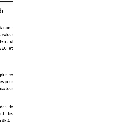
eb
dance :
évaluer
tentful
 SEO et
 plus en
es pour
lisateur
nées de
ont des
n SEO.