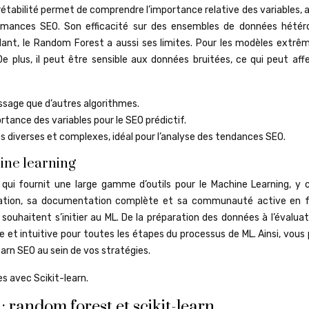
étabilité permet de comprendre l’importance relative des variables, 
rformances SEO. Son efficacité sur des ensembles de données hétér
ndant, le Random Forest a aussi ses limites. Pour les modèles extr
 De plus, il peut être sensible aux données bruitées, ce qui peut aff
ssage que d’autres algorithmes.
rtance des variables pour le SEO prédictif.
 diverses et complexes, idéal pour l’analyse des tendances SEO.
hine learning
e qui fournit une large gamme d’outils pour le Machine Learning, y 
ilisation, sa documentation complète et sa communauté active en 
 souhaitent s’initier au ML. De la préparation des données à l’évalua
e et intuitive pour toutes les étapes du processus de ML. Ainsi, vou
arn SEO au sein de vos stratégies.
s avec Scikit-learn.
random forest et scikit-learn