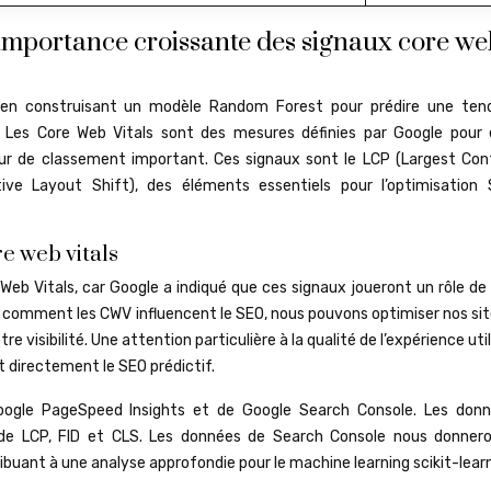
l’importance croissante des signaux core w
 en construisant un modèle Random Forest pour prédire une ten
. Les Core Web Vitals sont des mesures définies par Google pour 
cteur de classement important. Ces signaux sont le LCP (Largest Con
tive Layout Shift), des éléments essentiels pour l’optimisation
re web vitals
Web Vitals, car Google a indiqué que ces signaux joueront un rôle de
 comment les CWV influencent le SEO, nous pouvons optimiser nos sit
e visibilité. Une attention particulière à la qualité de l’expérience uti
t directement le SEO prédictif.
 Google PageSpeed Insights et de Google Search Console. Les don
 de LCP, FID et CLS. Les données de Search Console nous donner
ibuant à une analyse approfondie pour le machine learning scikit-lear