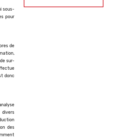
i sous-
es pour
bres de
mation,
 de sur-
ffectue
est donc
analyse
 divers
éduction
ion des
comment