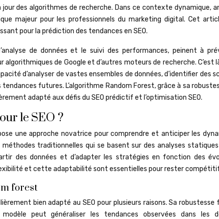
à jour des algorithmes de recherche. Dans ce contexte dynamique, an
ue majeur pour les professionnels du marketing digital. Cet artic
uissant pour la prédiction des tendances en SEO.
r l’analyse de données et le suivi des performances, peinent à prév
 algorithmiques de Google et d’autres moteurs de recherche. C’est là
 capacité d’analyser de vastes ensembles de données, d’identifier des
es tendances futures. L’algorithme Random Forest, grâce à sa robuste
ulièrement adapté aux défis du SEO prédictif et l’optimisation SEO.
our le SEO ?
opose une approche novatrice pour comprendre et anticiper les dyn
éthodes traditionnelles qui se basent sur des analyses statiques
artir des données et d’adapter les stratégies en fonction des évo
ibilité et cette adaptabilité sont essentielles pour rester compétitif
om forest
lièrement bien adapté au SEO pour plusieurs raisons. Sa robustesse 
 le modèle peut généraliser les tendances observées dans les 