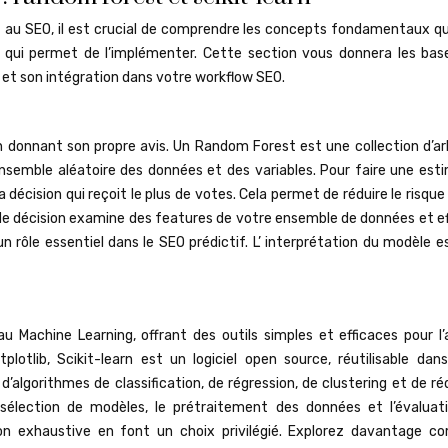
au SEO, il est crucial de comprendre les concepts fondamentaux qu
arn qui permet de l’implémenter. Cette section vous donnera les bas
t son intégration dans votre workflow SEO.
n donnant son propre avis. Un Random Forest est une collection d’ar
nsemble aléatoire des données et des variables. Pour faire une esti
décision qui reçoit le plus de votes. Cela permet de réduire le risque
e de décision examine des features de votre ensemble de données et e
 un rôle essentiel dans le SEO prédictif. L’ interprétation du modèle 
u Machine Learning, offrant des outils simples et efficaces pour l’
otlib, Scikit-learn est un logiciel open source, réutilisable dans
’algorithmes de classification, de régression, de clustering et de r
a sélection de modèles, le prétraitement des données et l’évaluat
on exhaustive en font un choix privilégié. Explorez davantage 