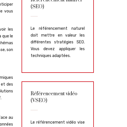
Référencement naturel
ticiper
(SEO)
le vous
Le référencement naturel
oir les
doit mettre en valeur les
 que le
différentes stratégies SEO.
 schémas
Vous devez appliquer les
sse, son
techniques adaptées.
amiques
 et des
lutions
Référencement vidéo
.
(VSEO)
face au
Le référencement vidéo vise
données