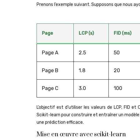
Prenons l’exemple suivant. Supposons que nous ayo
Page
LCP (s)
FID (ms)
Page A
2.5
50
Page B
1.8
20
Page C
3.0
100
L’objectif est d’utiliser les valeurs de LCP, FID e
Scikit-learn pour construire et entraîner un modèl
une prédiction efficace.
Mise en œuvre avec scikit-learn