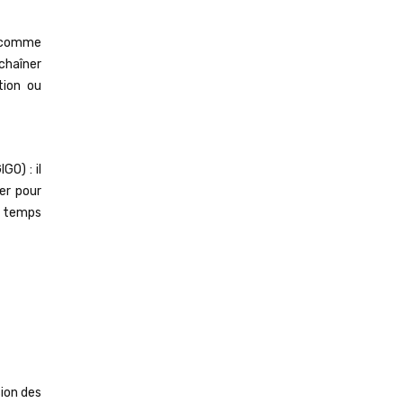
 (comme
chaîner
ation ou
GO) : il
er pour
u temps
ion des