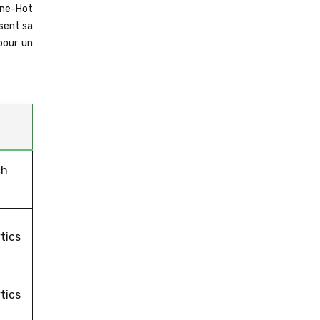
One-Hot
sent sa
pour un
ch
tics
tics